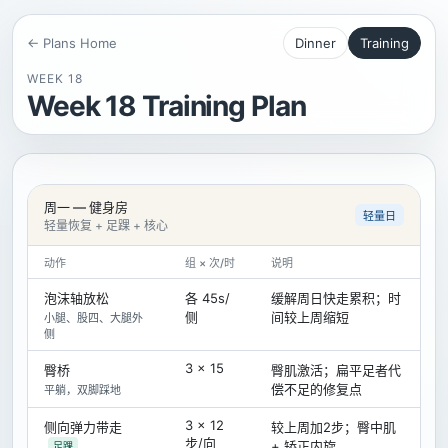
← Plans Home
Dinner
Training
WEEK 18
Week 18 Training Plan
周一 — 健身房
轻量日
轻量恢复 + 足踝 + 核心
动作
组 × 次/时
说明
泡沫轴放松
各 45s/
缓解周日快走累积；时
侧
间较上周缩短
小腿、股四、大腿外
侧
3 × 15
臀桥
臀肌激活；扁平足者代
偿不足的修复点
平躺，双脚踩地
3 × 12
侧向弹力带走
较上周加2步；臀中肌
步/向
+ 矫正内旋
足踝