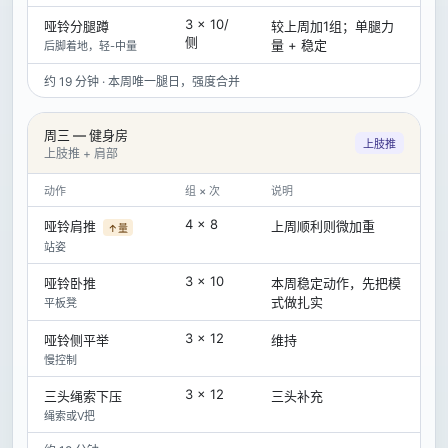
3 × 10/
哑铃分腿蹲
较上周加1组；单腿力
侧
量 + 稳定
后脚着地，轻-中量
约 19 分钟 · 本周唯一腿日，强度合并
周三 — 健身房
上肢推
上肢推 + 肩部
动作
组 × 次
说明
4 × 8
哑铃肩推
上周顺利则微加重
↑量
站姿
3 × 10
哑铃卧推
本周稳定动作，先把模
式做扎实
平板凳
3 × 12
哑铃侧平举
维持
慢控制
3 × 12
三头绳索下压
三头补充
绳索或V把