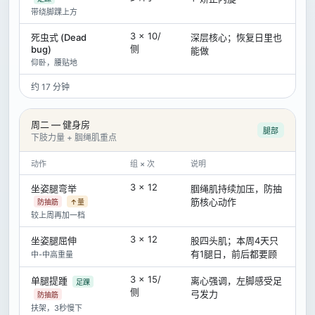
带绕脚踝上方
3 × 10/
死虫式 (Dead
深层核心；恢复日里也
侧
bug)
能做
仰卧，腰贴地
约 17 分钟
周二 — 健身房
腿部
下肢力量 + 腘绳肌重点
动作
组 × 次
说明
3 × 12
坐姿腿弯举
腘绳肌持续加压，防抽
筋核心动作
防抽筋
↑量
较上周再加一档
3 × 12
坐姿腿屈伸
股四头肌；本周4天只
有1腿日，前后都要顾
中-中高重量
3 × 15/
单腿提踵
离心强调，左脚感受足
足踝
侧
弓发力
防抽筋
扶架，3秒慢下