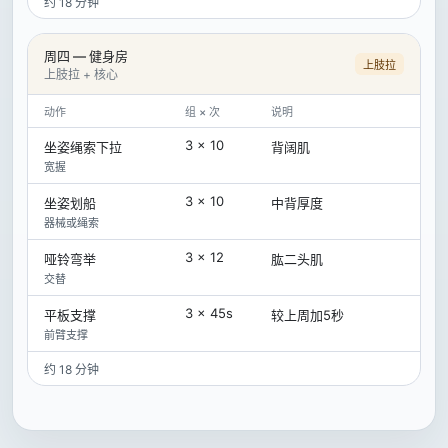
约 18 分钟
周四 — 健身房
上肢拉
上肢拉 + 核心
动作
组 × 次
说明
3 × 10
坐姿绳索下拉
背阔肌
宽握
3 × 10
坐姿划船
中背厚度
器械或绳索
3 × 12
哑铃弯举
肱二头肌
交替
3 × 45s
平板支撑
较上周加5秒
前臂支撑
约 18 分钟