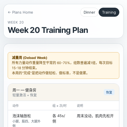
← Plans Home
Dinner
Training
WEEK 20
Week 20 Training Plan
减量周 (Deload Week)
所有力量动作重量降至平常的 60-70%，组数普遍减1组，每次目标
15-18 分钟结束。
本周的"完成"是把动作做轻松、做标准，不是做累。
周一 — 健身房
恢复
轻量激活 + 恢复
动作
组 × 次/时
说明
泡沫轴放松
各 45s/
周末没动，肌肉先松开
侧
小腿、股四、大腿外
侧