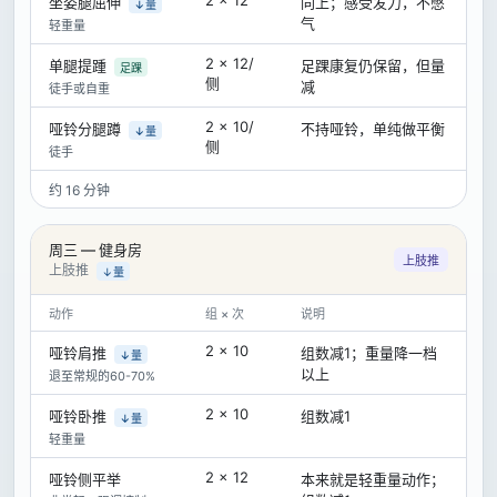
2 × 12
坐姿腿屈伸
同上；感受发力，不憋
↓量
气
轻重量
2 × 12/
单腿提踵
足踝康复仍保留，但量
足踝
侧
减
徒手或自重
2 × 10/
哑铃分腿蹲
不持哑铃，单纯做平衡
↓量
侧
徒手
约 16 分钟
周三 — 健身房
上肢推
上肢推
↓量
动作
组 × 次
说明
2 × 10
哑铃肩推
组数减1；重量降一档
↓量
以上
退至常规的60-70%
2 × 10
哑铃卧推
组数减1
↓量
轻重量
2 × 12
哑铃侧平举
本来就是轻重量动作；