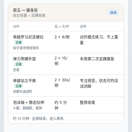
周五 — 健身房
综合
综合轻量 + 足踝收尾
动作
组 × 次/时
说明
单腿罗马尼亚硬拉
2 × 8/侧
动作模式练习，不上重
量
足踝
徒手或非常轻哑铃
2 × 15/
弹力带踝外旋
本周第二次足踝康复
侧
足踝
坐姿
2 × 30s/
单腿站立平衡
专注感受，状态可的话
侧
试闭眼
足踝
闭眼可选进阶
泡沫轴 + 静态拉伸
约 5 分
整周收尾
钟
小腿、腘绳肌、髋部
约 15 分钟 · 全周结束，进入周末