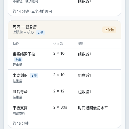
组数减1
非常轻，强调控制
约 14 分钟 · 三个动作即可
周四 — 健身房
上肢拉
上肢拉 + 核心
↓量
动作
组 × 次
说明
2 × 10
坐姿绳索下拉
组数减1
↓量
轻重量
2 × 10
坐姿划船
组数减1
↓量
轻重量
2 × 12
哑铃弯举
组数减1
轻重量
2 × 30s
平板支撑
时间退回最初水平
前臂支撑
约 15 分钟