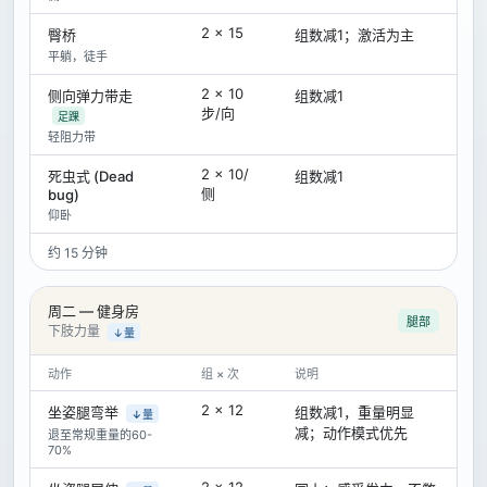
2 × 15
臀桥
组数减1；激活为主
平躺，徒手
2 × 10
侧向弹力带走
组数减1
步/向
足踝
轻阻力带
2 × 10/
死虫式 (Dead
组数减1
侧
bug)
仰卧
约 15 分钟
周二 — 健身房
腿部
下肢力量
↓量
动作
组 × 次
说明
2 × 12
坐姿腿弯举
组数减1，重量明显
↓量
减；动作模式优先
退至常规重量的60-
70%