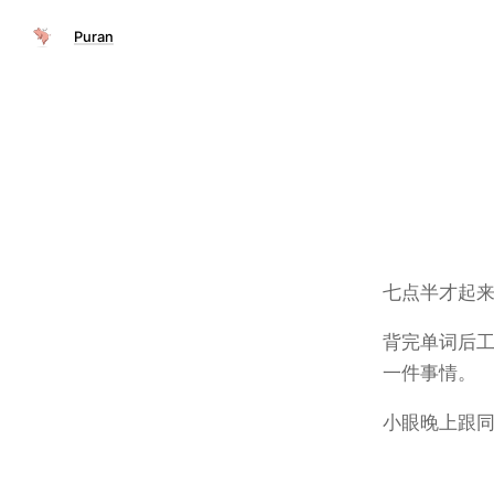
Puran
七点半才起
背完单词后
一件事情。
小眼晚上跟