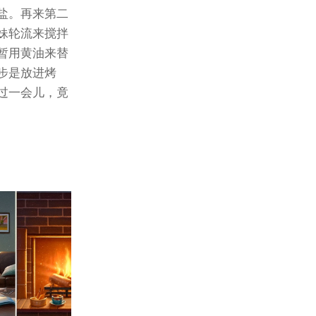
盐。再来第二
妹轮流来搅拌
暂用黄油来替
步是放进烤
过一会儿，竟