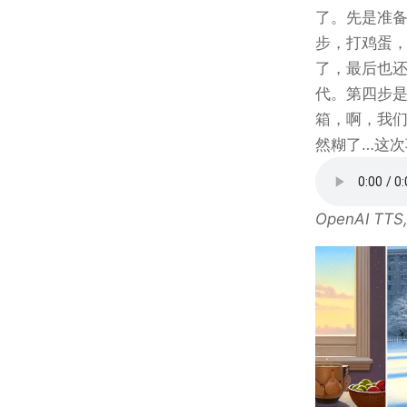
了。先是准
步，打鸡蛋
了，最后也
代。第四步
箱，啊，我
然糊了…这次
OpenAI TTS,