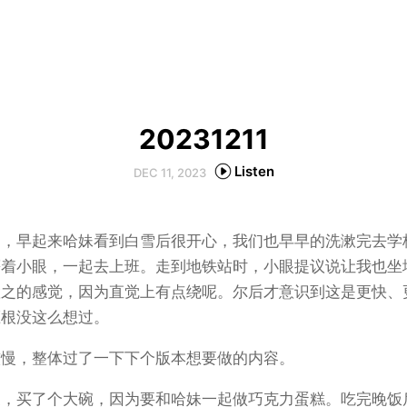
20231211
Listen
DEC 11, 2023
了，早起来哈妹看到白雪后很开心，我们也早早的洗漱完去学
等着小眼，一起去上班。走到地铁站时，小眼提议说让我也坐
置之的感觉，因为直觉上有点绕呢。尔后才意识到这是更快、
压根没这么想过。
较慢，整体过了一下下个版本想要做的内容。
家，买了个大碗，因为要和哈妹一起做巧克力蛋糕。吃完晚饭