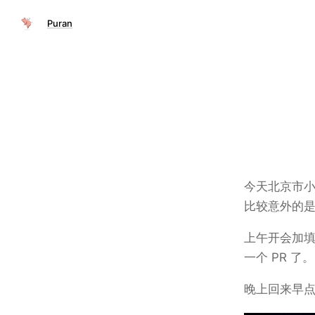
Puran
今天北京市
比较意外的
上午开会加填
一个 PR 了。
晚上回来早