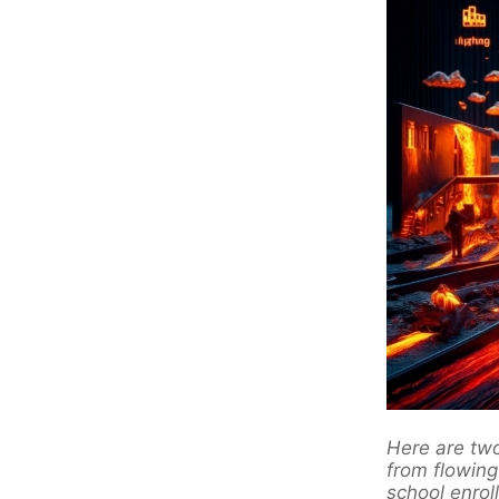
Here are two
from flowing
school enrol