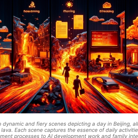
 dynamic and fiery scenes depicting a day in Beijing, al
 lava. Each scene captures the essence of daily activiti
lment processes to AI development work and family inter