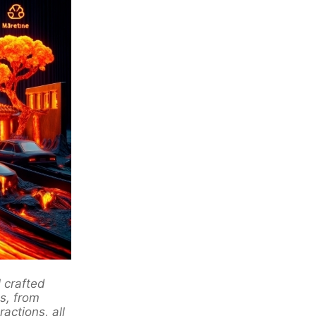
l crafted
es, from
actions, all