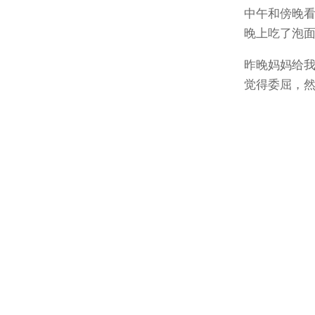
中午和傍晚看
晚上吃了泡
昨晚妈妈给
觉得委屈，